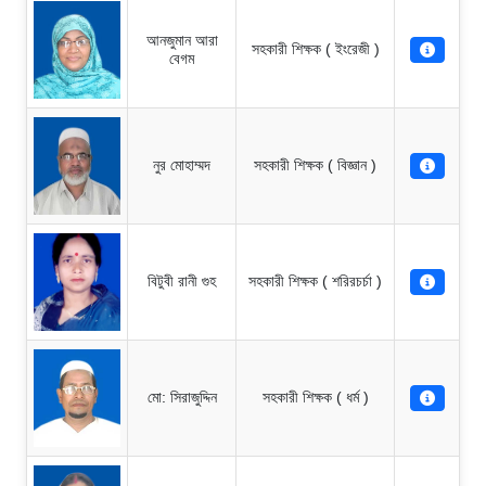
আনজুমান আরা
সহকারী শিক্ষক ( ইংরেজী )
বেগম
নুর মোহাম্মদ
সহকারী শিক্ষক ( বিজ্ঞান )
বিটুবী রানী গুহ
সহকারী শিক্ষক ( শরিরচর্চা )
মো: সিরাজুদ্দিন
সহকারী শিক্ষক ( ধর্ম )