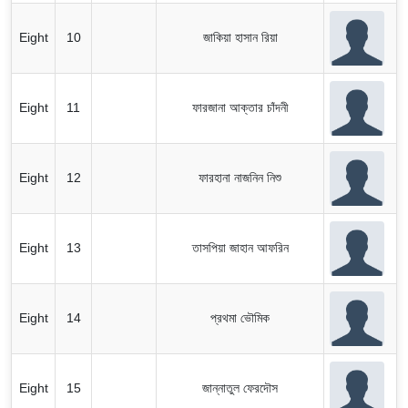
Eight
10
জাকিয়া হাসান রিয়া
Eight
11
ফারজানা আক্তার চাঁদনী
Eight
12
ফারহানা নাজনিন নিশু
Eight
13
তাসপিয়া জাহান আফরিন
Eight
14
প্রথমা ভৌমিক
Eight
15
জান্নাতুল ফেরদৌস