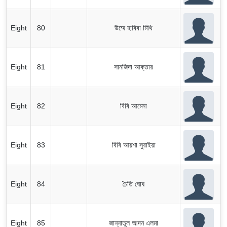
Eight
80
উম্মে হাবিবা মিথি
Eight
81
সানজিদা আক্তার
Eight
82
বিবি আমেনা
Eight
83
বিবি আয়শা সুরাইয়া
Eight
84
চৈতি ঘোষ
Eight
85
জান্নাতুল আদন এলমা