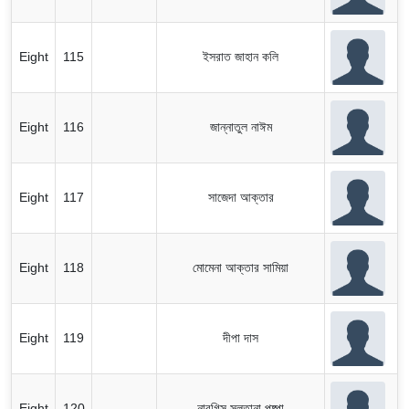
Eight
115
ইসরাত জাহান কলি
Eight
116
জান্নাতুল নাঈম
Eight
117
সাজেদা আক্তার
Eight
118
মোমেনা আক্তার সামিয়া
Eight
119
দীপা দাস
Eight
120
নারগিস সুলতানা পুষ্পা