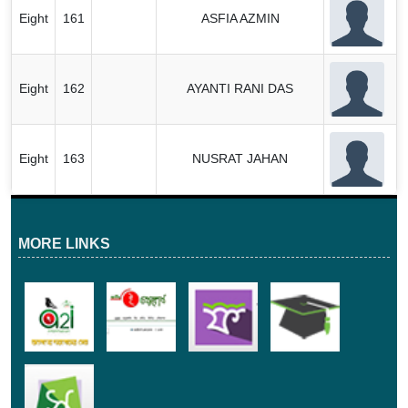
Eight
161
ASFIA AZMIN
Eight
162
AYANTI RANI DAS
Eight
163
NUSRAT JAHAN
MORE LINKS