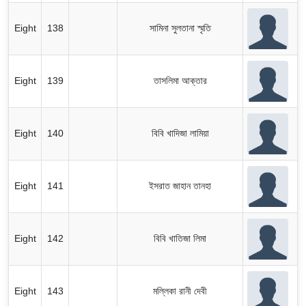
Eight
138
সামিনা সুলতানা স্মৃতি
Eight
139
তাসলিমা আক্তার
Eight
140
বিবি খাদিজা লামিয়া
Eight
141
ইসরাত জাহান তানহা
Eight
142
বিবি খাতিজা লিমা
Eight
143
মল্লিকা রানী দেবী