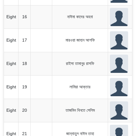
Eight
16
নাঈমা কাদের অহনা
Eight
17
মারওয়া জাহান আশফি
Eight
18
রাইসা তামানুর রাসফি
Eight
19
লামিয়া আক্তার
Eight
20
তাজমিন বিনতে সেলিম
Eight
21
জান্নাতুল নাঈম তাহা