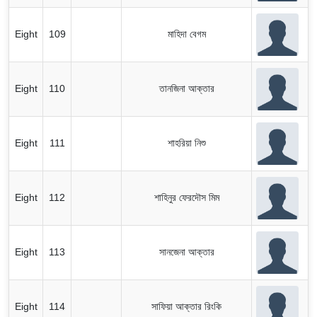
Eight
109
মাহিদা বেগম
Eight
110
তানজিনা আক্তার
Eight
111
শাহরিয়া নিশু
Eight
112
শাহিনুর ফেরদৌস মিম
Eight
113
সানজেনা আক্তার
Eight
114
সাফিয়া আক্তার রিংকি