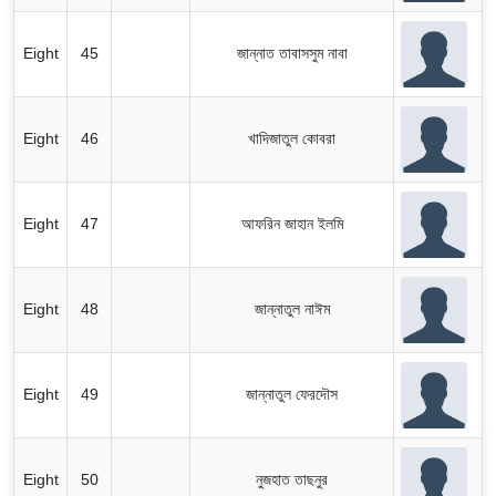
Eight
45
জান্নাত তাবাসসুম নাবা
Eight
46
খাদিজাতুল কোবরা
Eight
47
আফরিন জাহান ইলমি
Eight
48
জান্নাতুল নাঈম
Eight
49
জান্নাতুল ফেরদৌস
Eight
50
নুজহাত তাছনুর