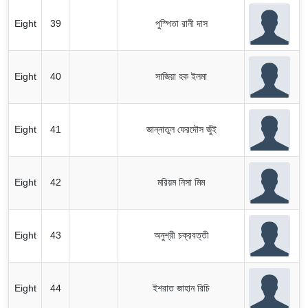
Eight
39
পুস্পিতা রানী দাস
Eight
40
সাজিয়া হক ইলমা
Eight
41
জান্নাতুল ফেরদৌস জুঁই
Eight
42
মরিয়ম নিসা মিম
Eight
43
অনুশ্রী চক্রবত্তী
Eight
44
ইশরাত জাহান রিচি