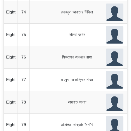
Eight
74
মেহেবুবা আক্তার মিথিলা
Eight
75
সাদিয়া জবিন
Eight
76
মিফতাহুল জান্নাত রাফা
Eight
77
মাহবুবা মোতাক্কিন সায়মা
Eight
78
কায়নাত আলম
Eight
79
তাসলিমা আক্তার বৈশাখি